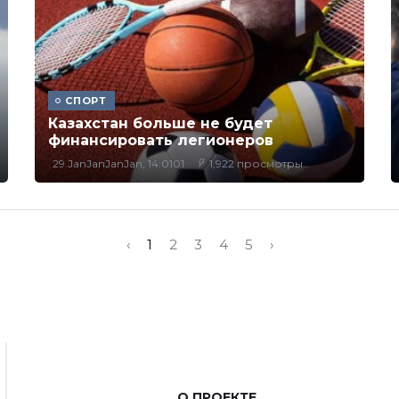
СПОРТ
Казахстан больше не будет
финансировать легионеров
29 JanJanJanJan, 14:0101
1,922 просмотры
‹
1
2
3
4
5
›
О ПРОЕКТЕ