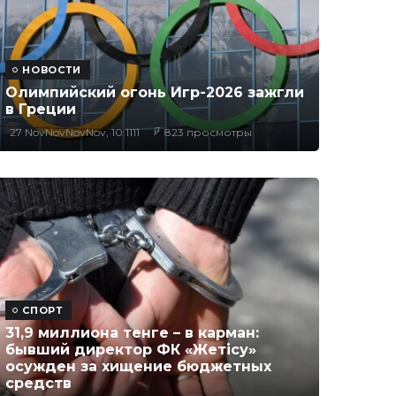
НОВОСТИ
Олимпийский огонь Игр-2026 зажгли
в Греции
27 NovNovNovNov, 10:1111
823 просмотры
СПОРТ
31,9 миллиона тенге – в карман:
бывший директор ФК «Жетісу»
осужден за хищение бюджетных
средств