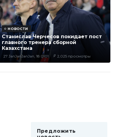
НОВОСТИ
Станислав Черчесов покидает пост
главного тренера сборной
Казахстана
27 JanJanJanJan, 18:0101
2,025 просмотры
Предложить
новость