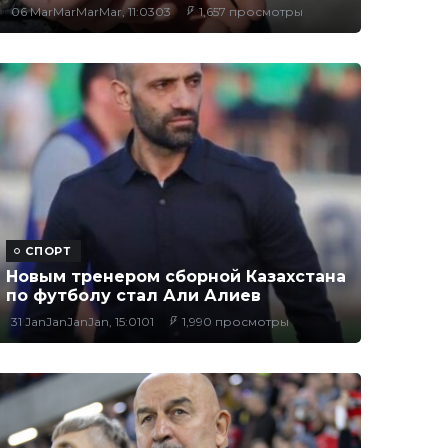
06 MarMarMarMar, 11:0303
1,657 просмотры
СПОРТ
Новым тренером сборной Казахстана
по футболу стал Али Алиев
31 JanJanJanJan, 15:0101
1,990 просмотры