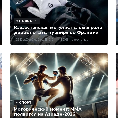
НОВОСТИ
Казахстанская могулистка выиграла
два золота на турнире во Франции
22 DecDecDecDec, 11:1212
1,065 просмотры
СПОРТ
Исторический момент: ММА
появится на Азиаде-2026