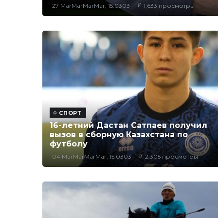
27 MarMarMarMar, 15:0303
1,633 просмотры
СПОРТ
16-летний Дастан Сатпаев получил
вызов в сборную Казахстана по
футболу
04 MarMarMarMar, 15:0303
2,305 просмотры