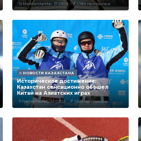
12 MarMarMarMar, 17:0303
1,789 просмотры
НОВОСТИ КАЗАХСТАНА
Историческое достижение:
Казахстан сенсационно обошел
Китай на Азиатских играх
11 FebFebFebFeb, 10:0202
1,829 просмотры