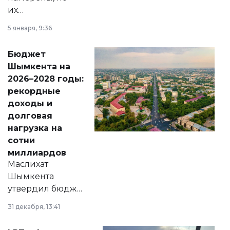
их
утверждению,
5 января, 9:36
принести
свободу
Бюджет
народу
Шымкента на
Венесуэлы.
2026–2028 годы:
рекордные
доходы и
долговая
нагрузка на
сотни
миллиардов
Маслихат
Шымкента
утвердил бюджет
города на 2026–
31 декабря, 13:41
2028 годы.
Соответствующий