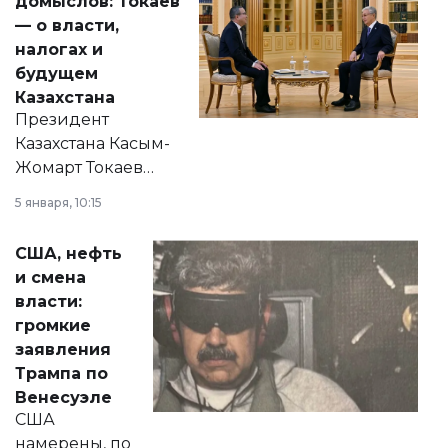
домыслов: Токаев
— о власти,
налогах и
будущем
Казахстана
Президент
Казахстана Касым-
Жомарт Токаев
прокомментировал
5 января, 10:15
сразу несколько
актуальных тем —
США, нефть
от слухов о
и смена
политических
власти:
реформах до
громкие
вопросов армии,
заявления
экономики и
Трампа по
личного здоровья.
Венесуэле
США
намерены, по