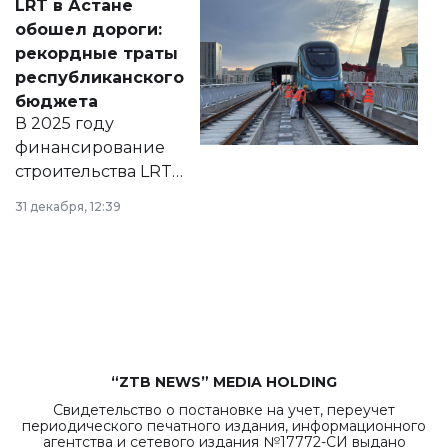
LRT в Астане
документ
обошел дороги:
появился в базе
рекордные траты
нормативных
республиканского
правовых актов и
бюджета
на сайте маслихат
В 2025 году
города.
финансирование
строительства LRT
в Астане из
31 декабря, 12:39
республиканского
бюджета достигло
рекордных
объемов.
“ZTB NEWS” MEDIA HOLDING
Свидетельство о постановке на учет, переучет
периодического печатного издания, информационного
агентства и сетевого издания №17772-СИ выдано