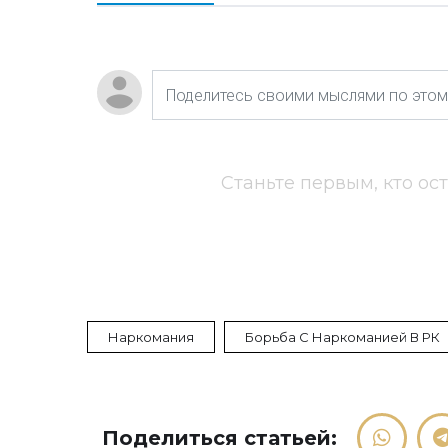
Станьте первым, кто ос
Наркомания
Борьба С Наркоманией В РК
Поделиться статьей: