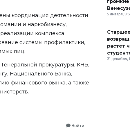
громкие
Венесуэ
5 января, 9:
ены координация деятельности
омании и наркобизнесу,
Старшее
 реализации комплекса
возвраща
ование системы профилактики,
растет 
имых лиц.
студент
31 декабря, 
 Генеральной прокуратуры, КНБ,
гу, Национального Банка,
тию финансового рынка, а также
нистерств.
Войти