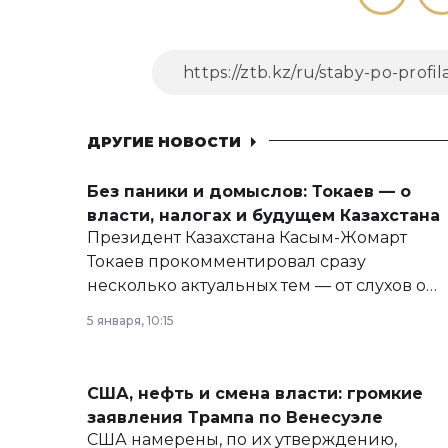
ДРУГИЕ НОВОСТИ
Без паники и домыслов: Токаев — о
власти, налогах и будущем Казахстана
Президент Казахстана Касым-Жомарт
Токаев прокомментировал сразу
несколько актуальных тем — от слухов о
политических реформах до вопросов
5 января, 10:15
армии, экономики и личного здоровья.
США, нефть и смена власти: громкие
заявления Трампа по Венесуэле
США намерены, по их утверждению,