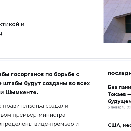
ктикой и
ц.
ПОСЛЕД
бы госорганов по борьбе с
 штабы будут созданы во всех
Без пан
ы и Шымкенте.
Токаев —
будущем
е правительства создали
5 января, 10:
твом премьер-министра.
определены вице-премьер и
США, неф