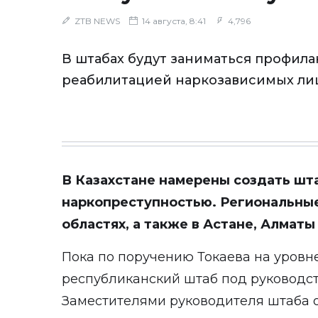
ZTB NEWS
14 августа, 8:41
4,796
В штабах будут заниматься профила
реабилитацией наркозависимых ли
В Казахстане намерены создать шта
наркопреступностью. Региональные
областях, а также в Астане, Алмат
Пока по поручению Токаева на уровн
республиканский штаб под руководс
Заместителями руководителя штаба 