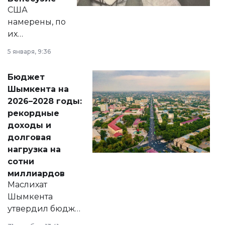
США
намерены, по
их
утверждению,
5 января, 9:36
принести
свободу
Бюджет
народу
Шымкента на
Венесуэлы.
2026–2028 годы:
рекордные
доходы и
долговая
нагрузка на
сотни
миллиардов
Маслихат
Шымкента
утвердил бюджет
города на 2026–