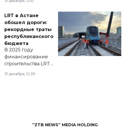
31 декабря, 13:41
2028 годы.
Соответствующий
LRT в Астане
документ
обошел дороги:
появился в базе
рекордные траты
нормативных
республиканского
правовых актов и
бюджета
на сайте маслихат
В 2025 году
города.
финансирование
строительства LRT
в Астане из
31 декабря, 12:39
республиканского
бюджета достигло
рекордных
объемов.
“ZTB NEWS” MEDIA HOLDING