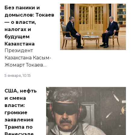
Без паники и
домыслов: Токаев
— о власти,
налогах и
будущем
Казахстана
Президент
Казахстана Касым-
Жомарт Токаев
прокомментировал
5 января, 10:15
сразу несколько
актуальных тем —
США, нефть
от слухов о
и смена
политических
власти:
реформах до
громкие
вопросов армии,
заявления
экономики и
Трампа по
личного здоровья.
Венесуэле