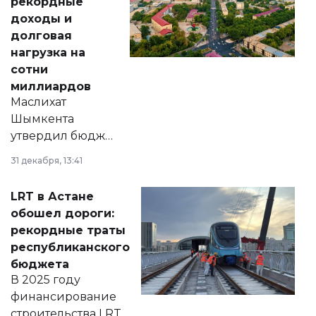
рекордные
доходы и
долговая
нагрузка на
сотни
миллиардов
Маслихат
Шымкента
утвердил бюджет
города на 2026–
31 декабря, 13:41
2028 годы.
Соответствующий
LRT в Астане
документ
обошел дороги:
появился в базе
рекордные траты
нормативных
республиканского
правовых актов и
бюджета
на сайте маслихат
В 2025 году
города.
финансирование
строительства LRT