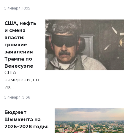
прокомментировал
5 января, 10:15
сразу несколько
актуальных тем —
США, нефть
от слухов о
и смена
политических
власти:
реформах до
громкие
вопросов армии,
заявления
экономики и
Трампа по
личного здоровья.
Венесуэле
США
намерены, по
их
утверждению,
5 января, 9:36
принести
свободу
Бюджет
народу
Шымкента на
Венесуэлы.
2026–2028 годы: