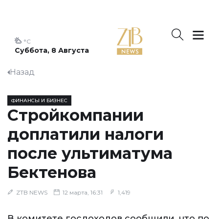
°C
Суббота, 8 Августа
Назад
ФИНАНСЫ И БИЗНЕС
Стройкомпании
доплатили налоги
после ультиматума
Бектенова
ZTB NEWS
12 марта, 16:31
1,419
В комитете госдоходов сообщили, что по