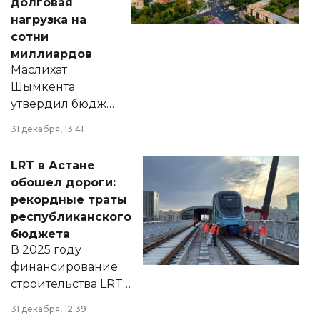
долговая
нагрузка на
сотни
миллиардов
Маслихат
Шымкента
утвердил бюджет
города на 2026–
31 декабря, 13:41
2028 годы.
Соответствующий
LRT в Астане
документ
обошел дороги:
появился в базе
рекордные траты
нормативных
республиканского
правовых актов и
бюджета
на сайте маслихат
В 2025 году
города.
финансирование
строительства LRT
в Астане из
31 декабря, 12:39
республиканского