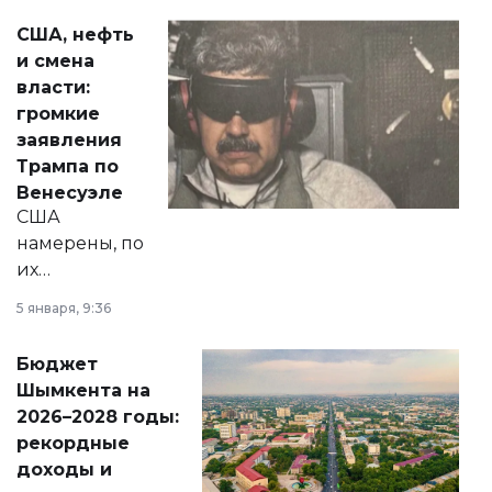
актуальных тем —
США, нефть
от слухов о
и смена
политических
власти:
реформах до
громкие
вопросов армии,
заявления
экономики и
Трампа по
личного здоровья.
Венесуэле
США
намерены, по
их
утверждению,
5 января, 9:36
принести
свободу
Бюджет
народу
Шымкента на
Венесуэлы.
2026–2028 годы:
рекордные
доходы и