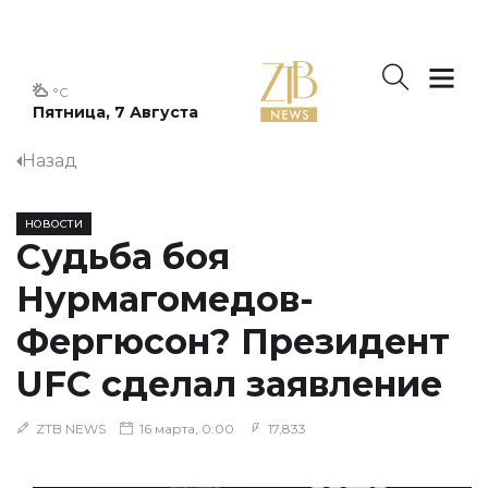
°C
Пятница, 7 Августа
Назад
НОВОСТИ
Судьба боя
Нурмагомедов-
Фергюсон? Президент
UFC сделал заявление
ZTB NEWS
16 марта, 0:00
17,833