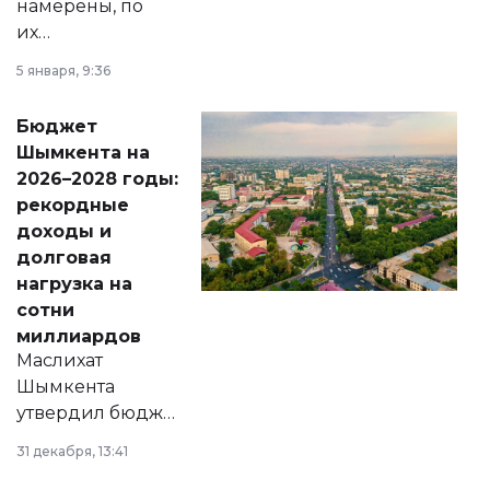
намерены, по
их
утверждению,
5 января, 9:36
принести
свободу
Бюджет
народу
Шымкента на
Венесуэлы.
2026–2028 годы:
рекордные
доходы и
долговая
нагрузка на
сотни
миллиардов
Маслихат
Шымкента
утвердил бюджет
города на 2026–
31 декабря, 13:41
2028 годы.