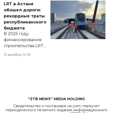
Соответствующий
LRT в Астане
документ
обошел дороги:
появился в базе
рекордные траты
нормативных
республиканского
правовых актов и
бюджета
на сайте маслихат
В 2025 году
города.
финансирование
строительства LRT
в Астане из
31 декабря, 12:39
республиканского
бюджета достигло
рекордных
объемов.
“ZTB NEWS” MEDIA HOLDING
Свидетельство о постановке на учет, переучет
периодического печатного издания, информационного