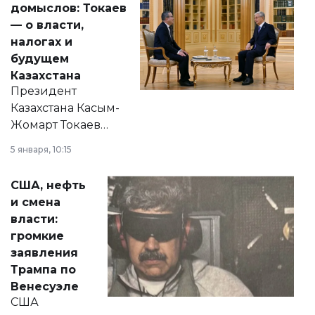
домыслов: Токаев
— о власти,
налогах и
будущем
Казахстана
Президент
Казахстана Касым-
Жомарт Токаев
прокомментировал
5 января, 10:15
сразу несколько
актуальных тем —
США, нефть
от слухов о
и смена
политических
власти:
реформах до
громкие
вопросов армии,
заявления
экономики и
Трампа по
личного здоровья.
Венесуэле
США