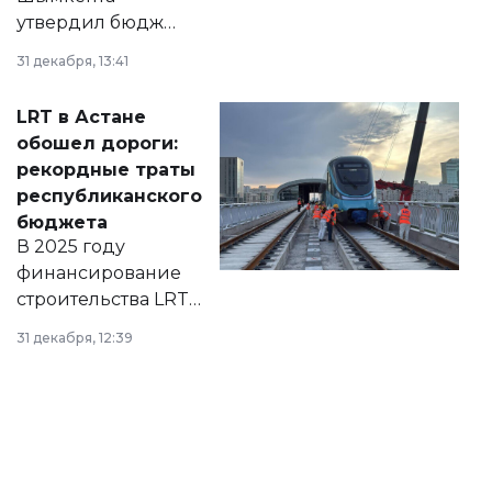
утвердил бюджет
города на 2026–
31 декабря, 13:41
2028 годы.
Соответствующий
LRT в Астане
документ
обошел дороги:
появился в базе
рекордные траты
нормативных
республиканского
правовых актов и
бюджета
на сайте маслихат
В 2025 году
города.
финансирование
строительства LRT
в Астане из
31 декабря, 12:39
республиканского
бюджета достигло
рекордных
объемов.