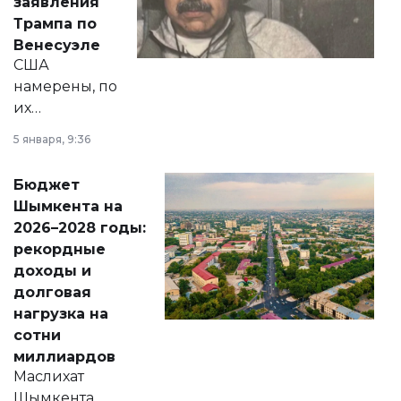
заявления
экономики и
Трампа по
личного здоровья.
Венесуэле
США
намерены, по
их
утверждению,
5 января, 9:36
принести
свободу
Бюджет
народу
Шымкента на
Венесуэлы.
2026–2028 годы:
рекордные
доходы и
долговая
нагрузка на
сотни
миллиардов
Маслихат
Шымкента