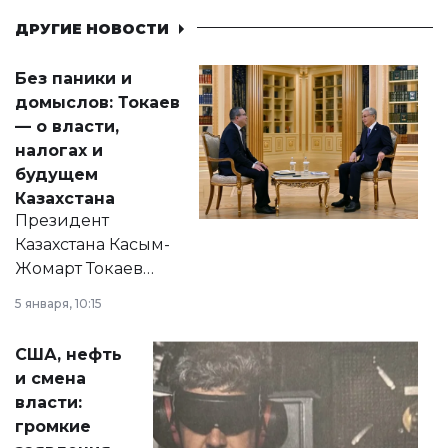
ДРУГИЕ НОВОСТИ
Без паники и
домыслов: Токаев
— о власти,
налогах и
будущем
Казахстана
Президент
Казахстана Касым-
Жомарт Токаев
прокомментировал
5 января, 10:15
сразу несколько
актуальных тем —
США, нефть
от слухов о
и смена
политических
власти:
реформах до
громкие
вопросов армии,