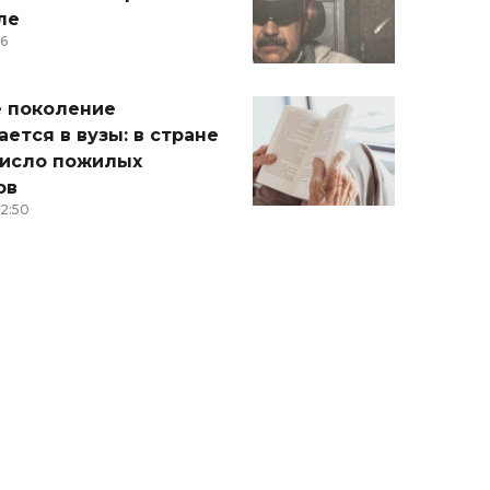
ле
36
 поколение
ется в вузы: в стране
число пожилых
ов
12:50