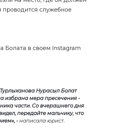
зли на место, где он должен
я проводится служебное
а Болата в своем Instagram
 Турлыханова Нурасыл Болат
ла избрана мера пресечения -
ника части.
Со вчерашнего дня
 видел, передайте мальчику, что
твием
», -
написала юрист.