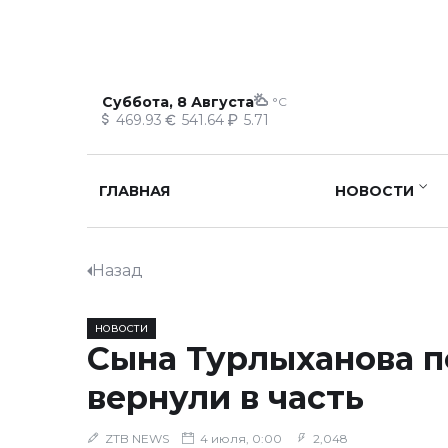
Суббота, 8 Августа
°C
469.93
541.64
5.71
ГЛАВНАЯ
НОВОСТИ
Назад
НОВОСТИ
Сына Турлыханова п
вернули в часть
ZTB NEWS
4 июля, 0:00
2,048