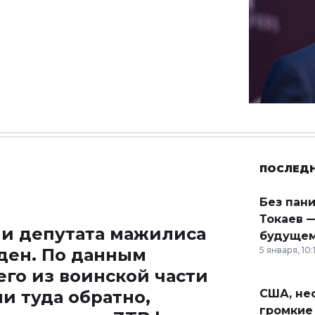
ПОСЛЕД
Без пан
Токаев —
 и депутата мажилиса
будущем
ден. По данным
5 января, 10:
го из воинской части
и туда обратно,
США, неф
громкие