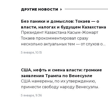
ДРУГИЕ НОВОСТИ
Без паники и домыслов: Токаев — о
власти, налогах и будущем Казахстана
Президент Казахстана Касым-Жомарт
Токаев прокомментировал сразу
несколько актуальных тем — от слухов о
политических реформах до вопросов
5 января, 10:15
армии, экономики и личного здоровья.
США, нефть и смена власти: громкие
заявления Трампа по Венесуэле
США намерены, по их утверждению,
принести свободу народу Венесуэлы.
5 января, 9:36