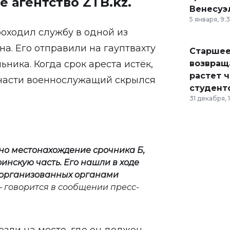
е агентство
ZTB.kz
.
Венесуэ
5 января, 9:
оходил службу в одной из
на. Его отправили на гауптвахту
Старшее
ьника. Когда срок ареста истёк,
возвраща
растет 
 части военнослужащий скрылся
студент
31 декабря, 
но местонахождение срочника Б,
инскую часть. Его нашли в ходе
 организованных органами
— говорится в сообщении пресс-