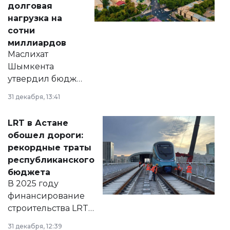
долговая
нагрузка на
сотни
миллиардов
Маслихат
Шымкента
утвердил бюджет
города на 2026–
31 декабря, 13:41
2028 годы.
Соответствующий
LRT в Астане
документ
обошел дороги:
появился в базе
рекордные траты
нормативных
республиканского
правовых актов и
бюджета
на сайте маслихат
В 2025 году
города.
финансирование
строительства LRT
в Астане из
31 декабря, 12:39