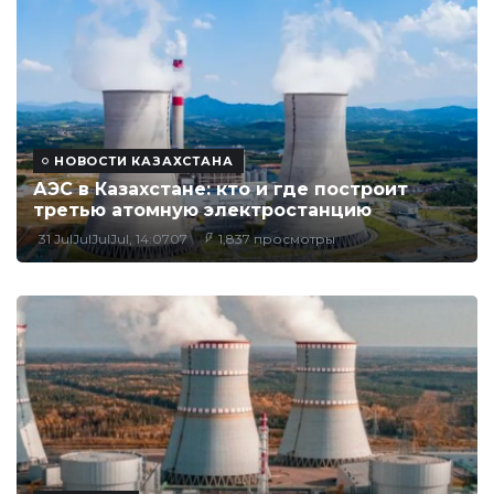
НОВОСТИ КАЗАХСТАНА
АЭС в Казахстане: кто и где построит
третью атомную электростанцию
31 JulJulJulJul, 14:0707
1,837 просмотры