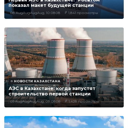
показал макет будущей станции
08 AugAugAugAug, 10:0808
1,841 просмотры
НОВОСТИ КАЗАХСТАНА
АЭС в Казахстане: когда запустят
строительство первой станции
05 AugAugAugAug, 09:0808
1,428 просмотры