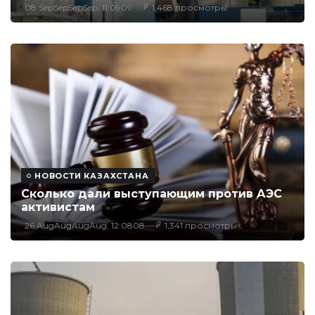
08 SepSepSepSep, 11:0909
1,468 просмотры
НОВОСТИ КАЗАХСТАНА
Сколько дали выступающим против АЭС
активистам
26 AugAugAugAug, 12:0808
1,341 просмотры