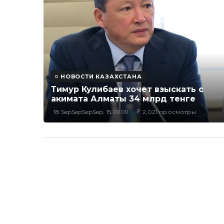
НОВОСТИ КАЗАХСТАНА
Тимур Кулибаев хочет взыскать с
акимата Алматы 34 млрд тенге
18 SepSepSepSep, 15:0909
2,021 просмотры