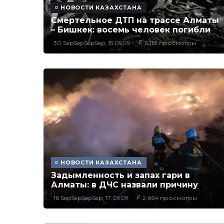
НОВОСТИ КАЗАХСТАНА
Смертельное ДТП на трассе Алматы
– Бишкек: восемь человек погибли
30 SepSepSepSep, 15:0909
2,118 просмотры
НОВОСТИ КАЗАХСТАНА
Задымленность и запах гари в
Алматы: в ДЧС назвали причину
16 SepSepSepSep, 17:0909
2,664 просмотры