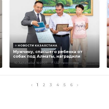
НОВОСТИ КАЗАХСТАНА
Мужчину, спасшего ребенка от
собак под Алматы, наградили
10 JulJulJulJul, 16:0707
1,321 просмотры
‹
1
2
3
4
5
6
›