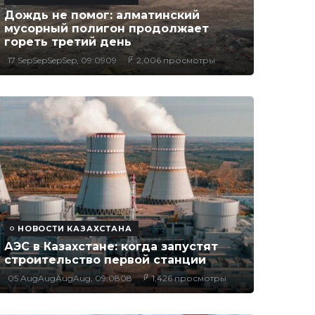
Дождь не помог: алматинский
мусорный полигон продолжает
гореть третий день
17 SepSepSepSep, 09:0909
2,006 просмотры
НОВОСТИ КАЗАХСТАНА
АЭС в Казахстане: когда запустят
строительство первой станции
05 AugAugAugAug, 09:0808
1,426 просмотры