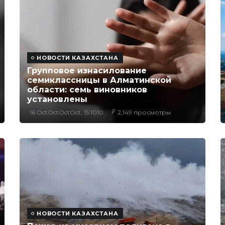
НОВОСТИ КАЗАХСТАНА
Групповое изнасилование
семиклассницы в Алматинской
области: семь виновников
установлены
16 OctOctOctOct, 15:1010
2,149 просмотры
НОВОСТИ КАЗАХСТАНА