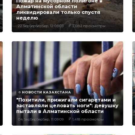
Пожар на мусорном полигоне в
Алматинской области
ликвидировали только спустя
неделю
22 SepSepSepSep, 12:0909
2,092 просмотры
НОВОСТИ КАЗАХСТАНА
"Похитили, прижигали сигаретами и
заставляли целовать ноги": девушку
пытали в Алматинской области
04 SepSepSepSep, 11:0909
1,418 просмотры