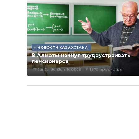
НОВОСТИ КАЗАХСТАНА
В Алматы начнут трудоустраивать
пенсионеров
17 JunJunJunJun, 16:0606
1,978 просмотры