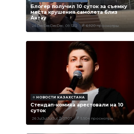
Блогер получил 10 суток за съемку
места крушения самолета близ
Актау
26 DecDecDecDec, 09:1212
6,920 просмотры
НОВОСТИ КАЗАХСТАНА
Стендап-комика арестовали на 10
суток
26 JulJulJulJul, 11:0707
5,504 просмотры