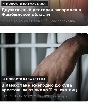
НОВОСТИ КАЗАХСТАНА
Двухэтажный ресторан загорелся в
Жамбылской области
30 SepSepSepSep, 08:0909
2,202 просмотры
НОВОСТИ КАЗАХСТАНА
В Казахстане ежегодно до суда
арестовывают около 11 тысяч лиц
17 JulJulJulJul, 10:0707
1,553 просмотры