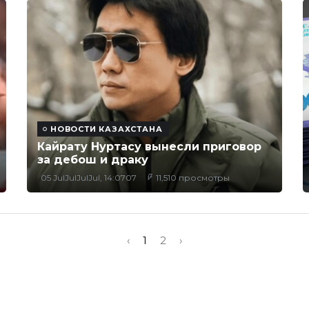
НОВОСТИ КАЗАХСТАНА
Кайрату Нуртасу вынесли приговор
за дебош и драку
05 JulJulJulJul, 14:0707
11,510 просмотры
‹
1
2
›