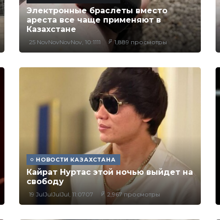
Электронные браслеты вместо
ареста все чаще применяют в
Казахстане
25 NovNovNovNov, 10:1111
1,889 просмотры
НОВОСТИ КАЗАХСТАНА
Кайрат Нуртас этой ночью выйдет на
свободу
19 JulJulJulJul, 11:0707
2,967 просмотры