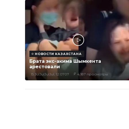
НОВОСТИ КАЗАХСТАНА
Брата экс-акима Шымкента
арестовали
15 JulJulJulJul, 12:0707
4,187 просмотры