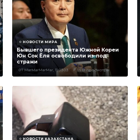
НОВОСТИ МИРА
Бывшего президента Южной Кореи
Юн Сок Ëля освободили из-под
стражи
07 MarMarMarMar, 11:0303
1,918 просмотры
НОВОСТИ КАЗАХСТАНА