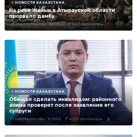
НОВОСТИ КАЗАХСТАНА
На реке Жайык в Атырауской области
прорвало дамбу
23 MayMayMayMay, 08:0505
2,411 просмотры
НОВОСТИ КАЗАХСТАНА
Обещал сделать инвалидом: районного
акима проверят после заявления его
супруги
17 MayMayMayMay, 15:0505
4,227 просмотры