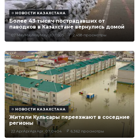
НОВОСТИ КАЗАХСТАНА
Более 43 тысяч пострадавших от
паводков в Казахстане вернулись домой
02 MayMayMayMay, 10:0505
2,458 просмотры
НОВОСТИ КАЗАХСТАНА
Жители Кульсары переезжают в соседние
регионы
22 AprAprAprApr, 07:0404
6,362 просмотры