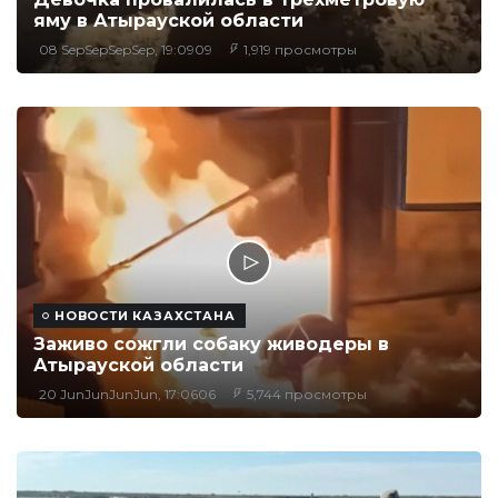
яму в Атырауской области
08 SepSepSepSep, 19:0909
1,919 просмотры
НОВОСТИ КАЗАХСТАНА
Заживо сожгли собаку живодеры в
Атырауской области
20 JunJunJunJun, 17:0606
5,744 просмотры