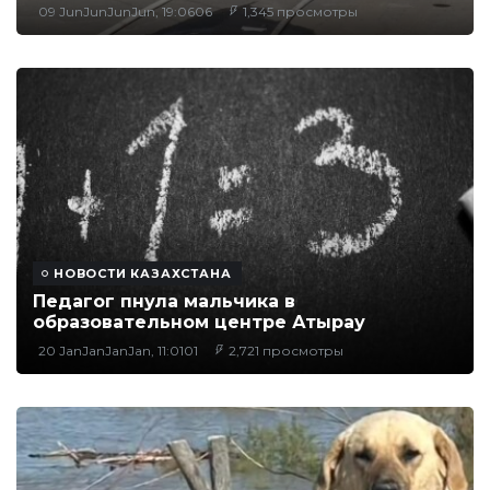
09 JunJunJunJun, 19:0606
1,345 просмотры
НОВОСТИ КАЗАХСТАНА
Педагог пнула мальчика в
образовательном центре Атырау
20 JanJanJanJan, 11:0101
2,721 просмотры