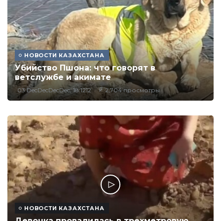
НОВОСТИ КАЗАХСТАНА
Убийство Пшона: что говорят в
ветслужбе и акимате
03 DecDecDecDec, 18:1212
2,704 просмотры
НОВОСТИ КАЗАХСТАНА
Девочка провалилась в трехметровую