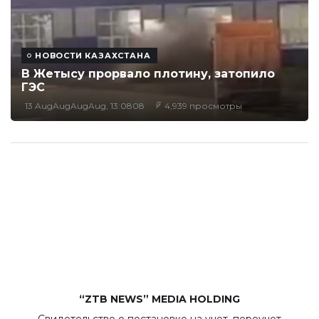
НОВОСТИ КАЗАХСТАНА
В Жетысу прорвало плотину, затопило
ГЭС
13 AugAugAugAug, 13:0808
4,939 просмотры
“ZTB NEWS” MEDIA HOLDING