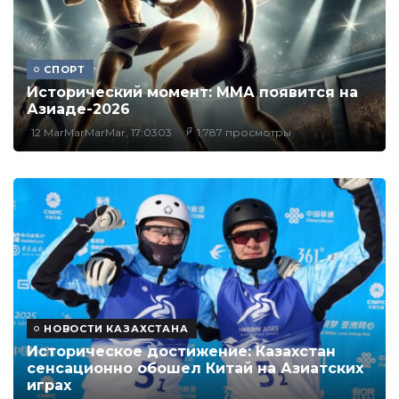
СПОРТ
Исторический момент: ММА появится на
Азиаде-2026
12 MarMarMarMar, 17:0303
1,787 просмотры
НОВОСТИ КАЗАХСТАНА
Историческое достижение: Казахстан
сенсационно обошел Китай на Азиатских
играх