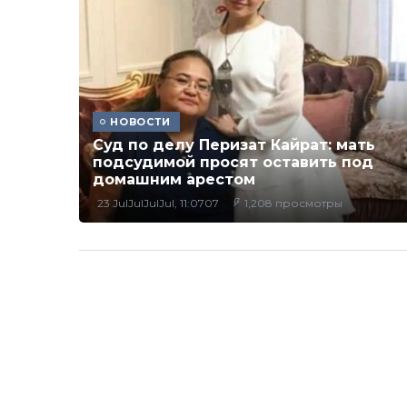
НОВОСТИ
Суд по делу Перизат Кайрат: мать
подсудимой просят оставить под
домашним арестом
23 JulJulJulJul, 11:0707
1,208 просмотры