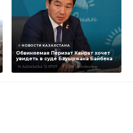
НОВОСТИ КАЗАХСТАНА
Обвиняемая Перизат Кайрат хочет
увидеть в суде Бауыржана Байбека
14 JulJulJulJul, 12:0707
1,298 просмотры