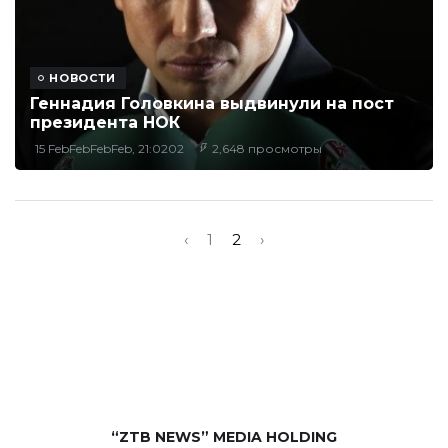
НОВОСТИ
Геннадия Головкина выдвинули на пост
президента НОК
15 FebFebFebFeb, 21:0202
2,648 просмотры
‹
1
2
›
“ZTB NEWS” MEDIA HOLDING