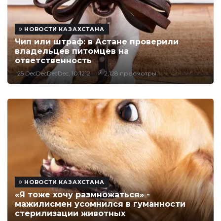
НОВОСТИ КАЗАХСТАНА
Чип или штраф: в Астане проверили
владельцев питомцев на
ответственность
25 DecDecDecDec, 10:1212
2,128 просмотры
НОВОСТИ КАЗАХСТАНА
«Я тоже хочу размножаться» -
мажилисмен усомнился в гуманности
стерилизации животных