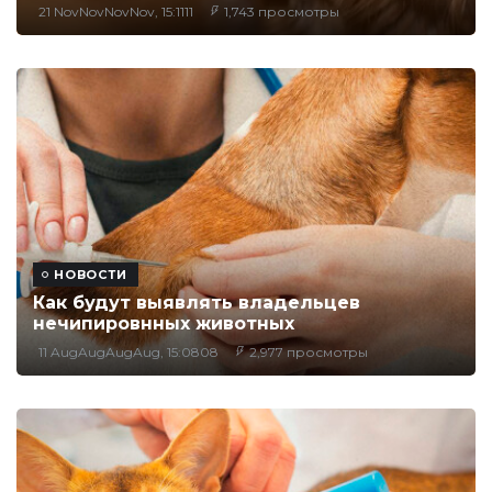
21 NovNovNovNov, 15:1111
1,743 просмотры
НОВОСТИ
Как будут выявлять владельцев
нечипировнных животных
11 AugAugAugAug, 15:0808
2,977 просмотры