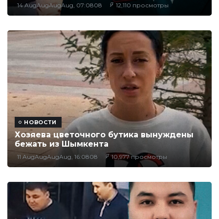
14 AugAugAugAug, 07:0808
12,110 просмотры
НОВОСТИ
Хозяева цветочного бутика вынуждены
бежать из Шымкента
11 AugAugAugAug, 16:0808
10,977 просмотры