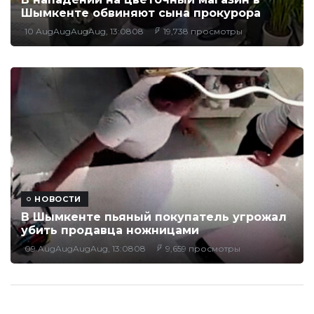
Шымкенте обвиняют сына прокурора
10 AugAugAugAug, 13:0808
19,738 просмотры
НОВОСТИ
В Шымкенте пьяный покупатель угрожал
убить продавца ножницами
09 AugAugAugAug, 13:0808
9,659 просмотры