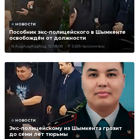
НОВОСТИ
Пособник экс-полицейского в Шымкенте
освобождён от должности
16 AugAugAugAug, 12:0808
5,635 просмотры
НОВОСТИ
Экс-полицейскому из Шымкента грозит
до семи лет тюрьмы