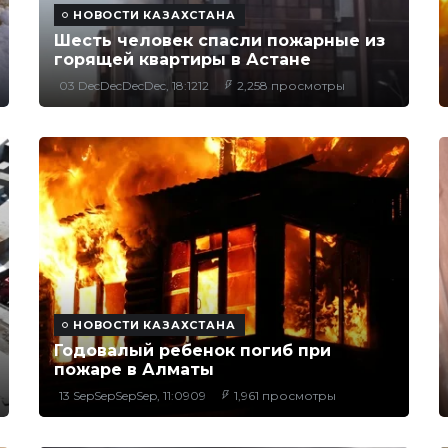
НОВОСТИ КАЗАХСТАНА
Шесть человек спасли пожарные из
горящей квартиры в Астане
03 DecDecDecDec, 18:1212
2,258 просмотры
НОВОСТИ КАЗАХСТАНА
Годовалый ребенок погиб при
пожаре в Алматы
13 SepSepSepSep, 11:0909
1,961 просмотры