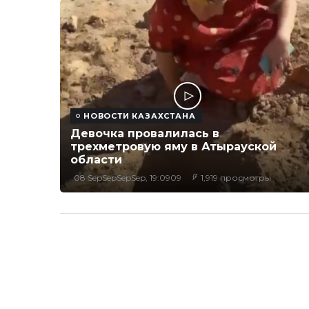
НОВОСТИ КАЗАХСТАНА
Девочка провалилась в
трехметровую яму в Атырауской
области
08 SepSepSepSep, 19:0909
1,919 просмотры