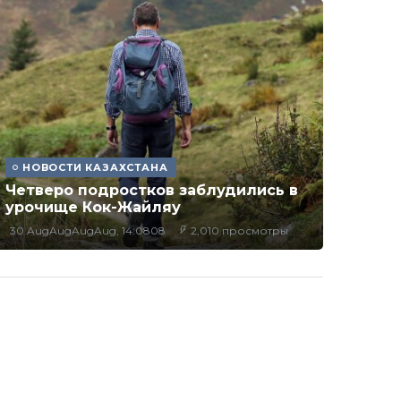
НОВОСТИ КАЗАХСТАНА
Четверо подростков заблудились в
урочище Кок-Жайляу
30 AugAugAugAug, 14:0808
2,010 просмотры