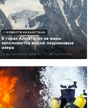
НОВОСТИ КАЗАХСТАНА
В горах Алматы из-за жары
заполняются водой ледниковые
озера
19 JunJunJunJun, 16:0606
1,267 просмотры