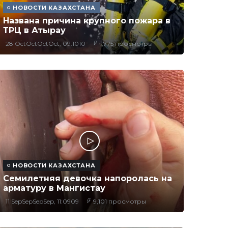
НОВОСТИ КАЗАХСТАНА
Названа причина крупного пожара в
ТРЦ в Атырау
28 OctOctOctOct, 09:1010
1,775 просмотры
НОВОСТИ КАЗАХСТАНА
Семилетняя девочка напоролась на
арматуру в Мангистау
11 SepSepSepSep, 11:0909
9,101 просмотры