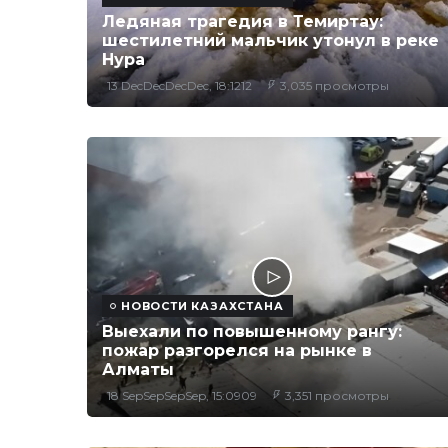
Ледяная трагедия в Темиртау:
шестилетний мальчик утонул в реке
Нура
13 DecDecDecDec, 18:1212
3,035 просмотры
НОВОСТИ КАЗАХСТАНА
Выехали по повышенному рангу:
пожар разгорелся на рынке в
Алматы
18 SepSepSepSep, 15:0909
3,351 просмотры