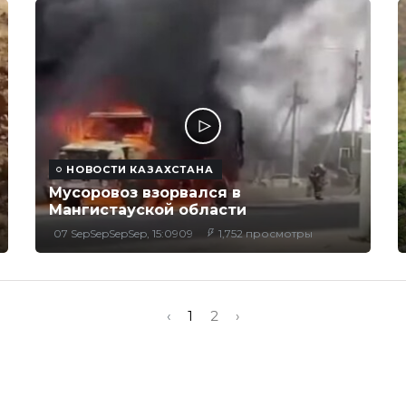
НОВОСТИ КАЗАХСТАНА
Мусоровоз взорвался в
Мангистауской области
07 SepSepSepSep, 15:0909
1,752 просмотры
‹
1
2
›