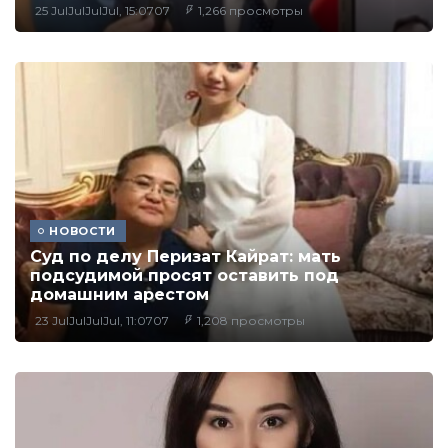
25 JulJulJulJul, 15:0707
1,266 просмотры
НОВОСТИ
Суд по делу Перизат Кайрат: мать
подсудимой просят оставить под
домашним арестом
23 JulJulJulJul, 11:0707
1,208 просмотры