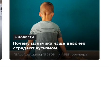
НОВОСТИ
Почему мальчики чаще девочек
страдают аутизмом
15 AugAugAugAug, 15:0808
4,565 просмотры