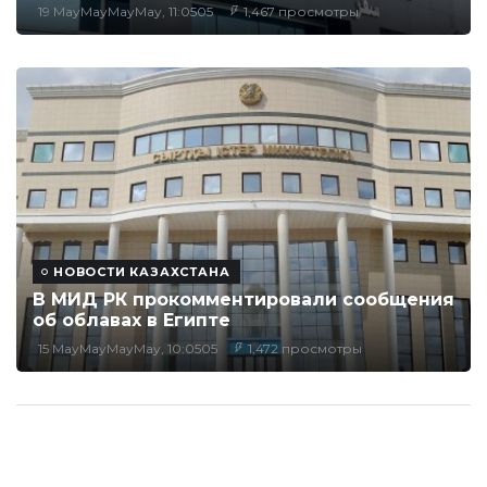
19 MayMayMayMay, 11:0505
1,467 просмотры
НОВОСТИ КАЗАХСТАНА
В МИД РК прокомментировали сообщения
об облавах в Египте
15 MayMayMayMay, 10:0505
1,472 просмотры