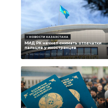
НОВОСТИ КАЗАХСТАНА
МИД РК начнет снимать отпечатки
пальцев у иностранцев
16 SepSepSepSep, 13:0909
1,144 просмотры