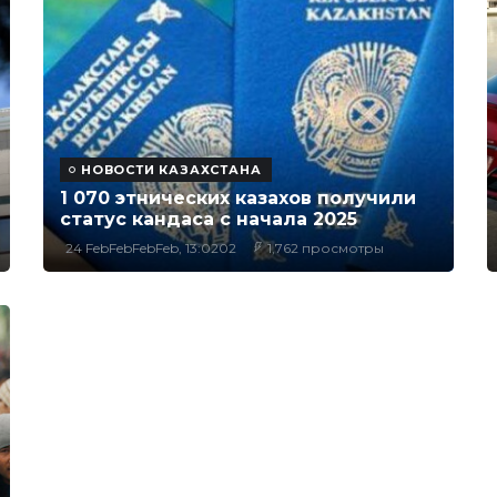
НОВОСТИ КАЗАХСТАНА
1 070 этнических казахов получили
статус кандаса с начала 2025
24 FebFebFebFeb, 13:0202
1,762 просмотры