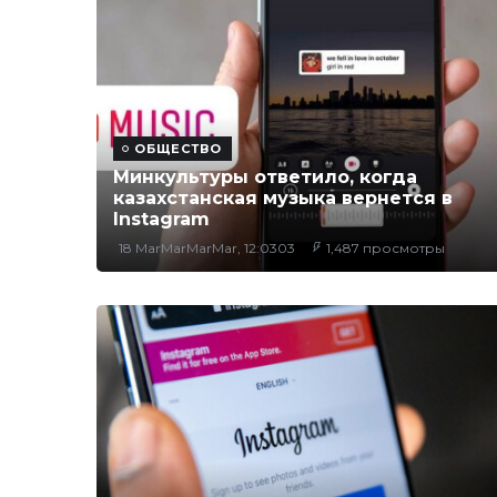
ОБЩЕСТВО
Минкультуры ответило, когда
казахстанская музыка вернется в
Instagram
18 MarMarMarMar, 12:0303
1,487 просмотры