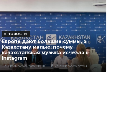
НОВОСТИ
Европе дают большие суммы, а
Казахстану малые: почему
казахстанская музыка исчезла в
Instagram
29 NovNovNovNov, 18:1111
2,930 просмотры