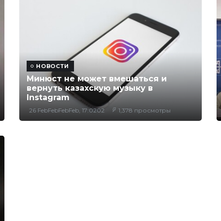
НОВОСТИ
Минюст не может вмешаться и
вернуть казахскую музыку в
Instagram
26 FebFebFebFeb, 17:0202
1,378 просмотры