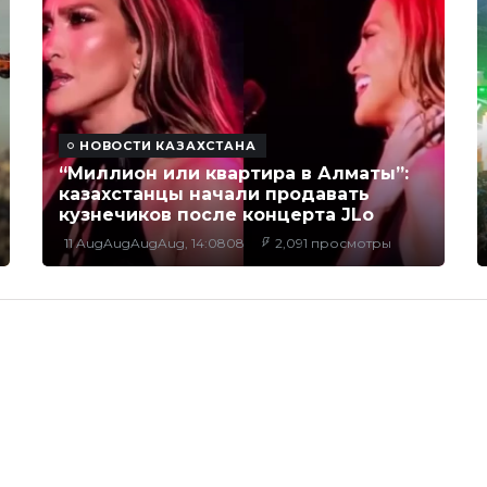
НОВОСТИ КАЗАХСТАНА
“Миллион или квартира в Алматы”:
казахстанцы начали продавать
кузнечиков после концерта JLo
11 AugAugAugAug, 14:0808
2,091 просмотры