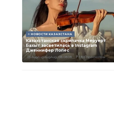
НОВОСТИ КАЗАХСТАНА
Казахстанская скрипачка Меруерт
Бахыт засветилась в Instagram
Дженнифер Лопес
25 AugAugAugAug, 08:0808
1,815 просмотры