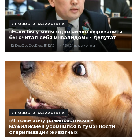
НОВОСТИ КАЗАХСТАНА
«Если бы у меня одно яичко вырезали, я
бы считал себя инвалидом» - депутат
12 DecDecDecDec, 15:1212
1,992 просмотры
НОВОСТИ КАЗАХСТАНА
«Я тоже хочу размножаться» -
мажилисмен усомнился в гуманности
стерилизации животных