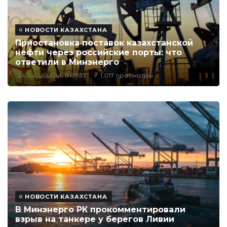
НОВОСТИ КАЗАХСТАНА
Приостановка поставок казахстанской
нефти через российские порты: что
ответили в Минэнерго
24 JulJulJulJul, 11:0707
1,017 просмотры
НОВОСТИ КАЗАХСТАНА
В Минэнерго РК прокомментировали
взрыв на танкере у берегов Ливии