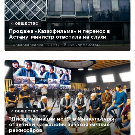
ОБЩЕСТВО
Продажа «Казахфильма» и перенос в
Астану: министр ответила на слухи
26 MarMarMarMar, 16:0303
1,886 просмотры
ОБЩЕСТВО
"Дискриминации нет!": в Минкультуры
ответили на жалобы казахоязычных
режиссёров