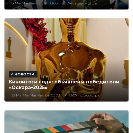
18 MarMarMarMar, 14:0303
1,745 просмотры
НОВОСТИ
Киноитоги года: объявлены победители
«Оскара-2025»
03 MarMarMarMar, 09:0303
1,607 просмотры