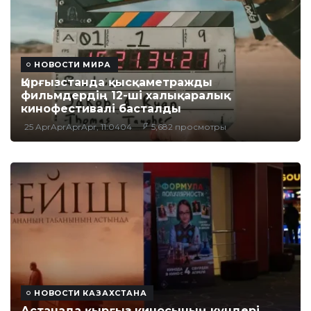
НОВОСТИ МИРА
Қырғызстанда қысқаметражды
фильмдердің 12-ші халықаралық
кинофестивалі басталды
25 AprAprAprApr, 11:0404
5,682 просмотры
НОВОСТИ КАЗАХСТАНА
Астанада қырғыз киносының күндері