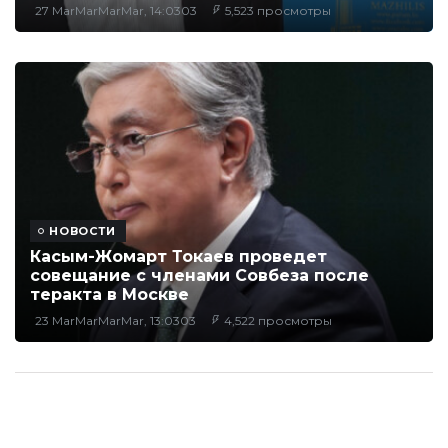
27 MarMarMarMar, 14:0303
5,523 просмотры
НОВОСТИ
Касым-Жомарт Токаев проведет
совещание с членами Совбеза после
теракта в Москве
23 MarMarMarMar, 13:0303
4,522 просмотры