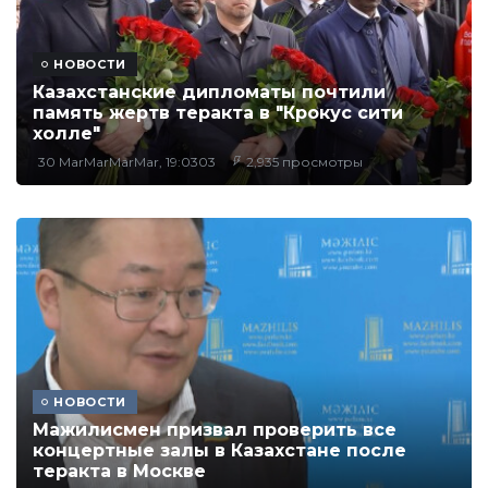
НОВОСТИ
Казахстанские дипломаты почтили
память жертв теракта в "Крокус сити
холле"
30 MarMarMarMar, 19:0303
2,935 просмотры
НОВОСТИ
Мажилисмен призвал проверить все
концертные залы в Казахстане после
теракта в Москве