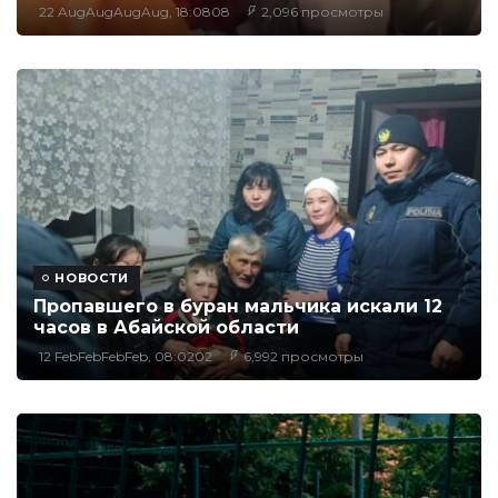
22 AugAugAugAug, 18:0808
2,096 просмотры
НОВОСТИ
Пропавшего в буран мальчика искали 12
часов в Абайской области
12 FebFebFebFeb, 08:0202
6,992 просмотры