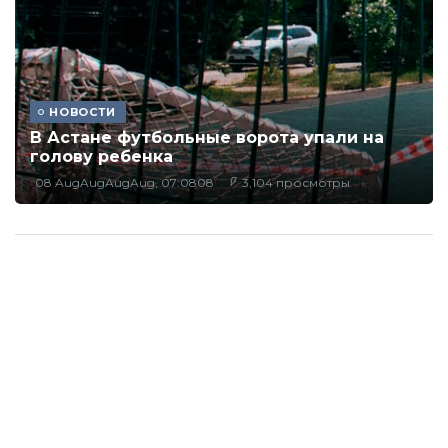
НОВОСТИ
В Астане футбольные ворота упали на
голову ребенка
08 AugAugAugAug, 07:0808
3,104 просмотры