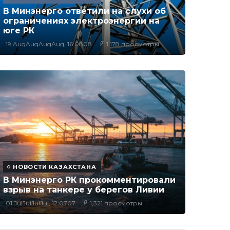
В Минэнерго ответили на слухи об
ограничениях электроэнергии на
юге РК
19 AugAugAugAug, 16:0808
1,178 просмотры
НОВОСТИ КАЗАХСТАНА
В Минэнерго РК прокомментировали
взрыв на танкере у берегов Ливии
01 JulJulJulJul, 12:0707
1,321 просмотры