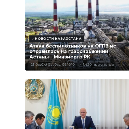
НОВОСТИ КАЗАХСТАНА
Атака беспилотников на ОГПЗ не
отразилась на газоснабжении
Астаны - Минэнерго РК
21 OctOctOctOct, 09:1010
1,420 просмотры