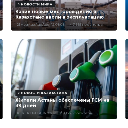
НОВОСТИ МИРА
Какие новые месторождения в
Казахстане ввели в эксплуатацию
21 AugAugAugAug, 12:0808
7,665 просмотры
НОВОСТИ КАЗАХСТАНА
Жители Астаны обеспечены ГСМ на
39 дней
10 JulJulJulJul, 16:0707
1,156 просмотры