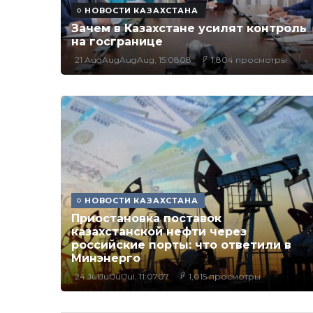
НОВОСТИ КАЗАХСТАНА
Зачем в Казахстане усилят контроль
на госгранице
21 AugAugAugAug, 15:0808
1,804 просмотры
НОВОСТИ КАЗАХСТАНА
Приостановка поставок
казахстанской нефти через
российские порты: что ответили в
Минэнерго
24 JulJulJulJul, 11:0707
1,015 просмотры