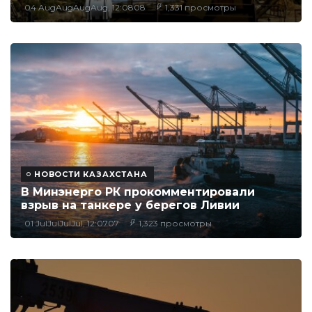
04 AugAugAugAug, 12:0808
1,331 просмотры
НОВОСТИ КАЗАХСТАНА
В Минэнерго РК прокомментировали
взрыв на танкере у берегов Ливии
01 JulJulJulJul, 12:0707
1,323 просмотры