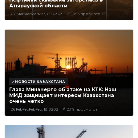
Атырауской области
07 MarMarMarMar, 09:0303
1,795 просмотры
НОВОСТИ КАЗАХСТАНА
Глава Минэнерго об атаке на КТК: Наш
МИД защищает интересы Казахстана
очень четко
26 FebFebFebFeb, 18:0202
2,119 просмотры