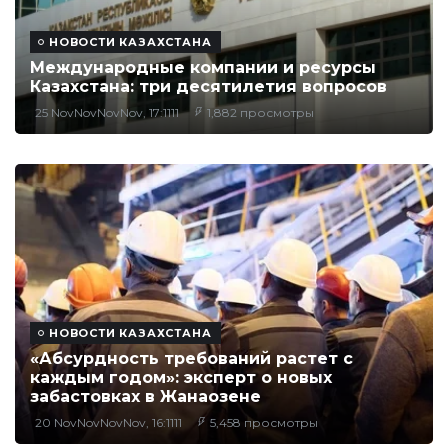
НОВОСТИ КАЗАХСТАНА
Международные компании и ресурсы
Казахстана: три десятилетия вопросов
25 NovNovNovNov, 17:1111
1,882 просмотры
НОВОСТИ КАЗАХСТАНА
«Абсурдность требований растет с
каждым годом»: эксперт о новых
забастовках в Жанаозене
20 NovNovNovNov, 16:1111
5,458 просмотры