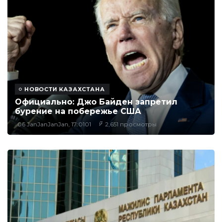
НОВОСТИ КАЗАХСТАНА
Официально: Джо Байден запретил
бурение на побережье США
06 JanJanJanJan, 17:0101
2,651 просмотры