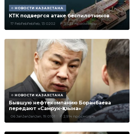
НОВОСТИ КАЗАХСТАНА
КТК подвергся атаке беспилотников
17 FebFebFebFeb, 13:0202
3,037 просмотры
НОВОСТИ КАЗАХСТАНА
Бывшую нефтекомпанию Боранбаева
передают «Самрук-Қазына»
06 JanJanJanJan, 19:0101
2,914 просмотры