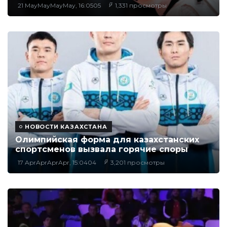
21 MayMayMayMay, 16:0505
1,331 просмотры
НОВОСТИ КАЗАХСТАНА
Олимпийская форма для казахстанских
спортсменов вызвала горячие споры
17 AprAprAprApr, 15:0404
3,201 просмотры