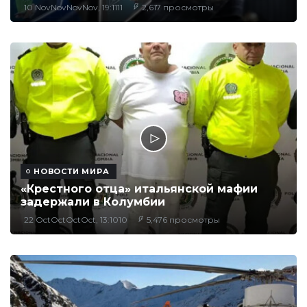
10 NovNovNovNov, 19:1111
2,617 просмотры
НОВОСТИ МИРА
«Крестного отца» итальянской мафии
задержали в Колумбии
22 OctOctOctOct, 13:1010
5,476 просмотры