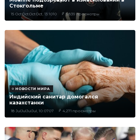
Стокгольме
15 OctOctOctOct, 13:1010
5,839 просмотры
НОВОСТИ МИРА
Индийский санитар домогался
казахстанки
18 JulJulJulJul, 10:0707
4,271 просмотры