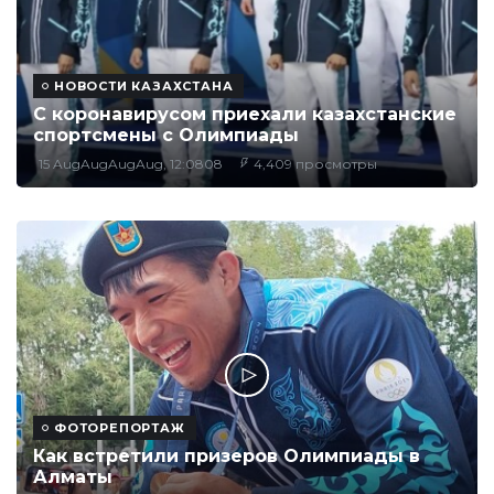
НОВОСТИ КАЗАХСТАНА
С коронавирусом приехали казахстанские
спортсмены с Олимпиады
15 AugAugAugAug, 12:0808
4,409 просмотры
ФОТОРЕПОРТАЖ
Как встретили призеров Олимпиады в
Алматы