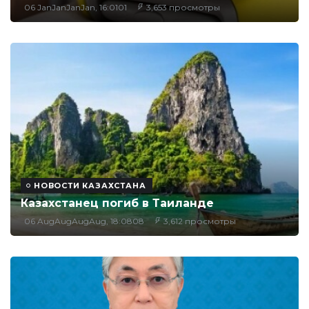
06 JanJanJanJan, 16:0101
3,653 просмотры
НОВОСТИ КАЗАХСТАНА
Казахстанец погиб в Таиланде
06 AugAugAugAug, 18:0808
3,612 просмотры