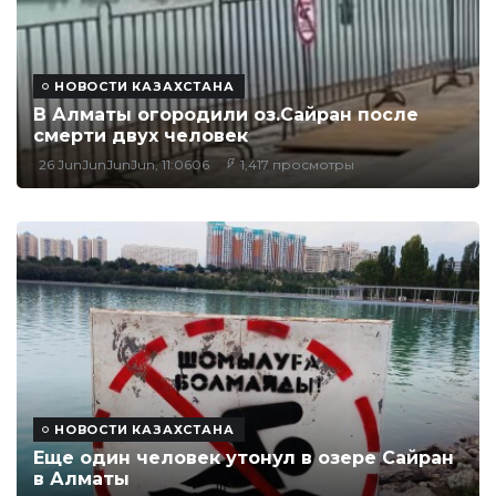
НОВОСТИ КАЗАХСТАНА
В Алматы огородили оз.Сайран после
смерти двух человек
26 JunJunJunJun, 11:0606
1,417 просмотры
НОВОСТИ КАЗАХСТАНА
Еще один человек утонул в озере Сайран
в Алматы