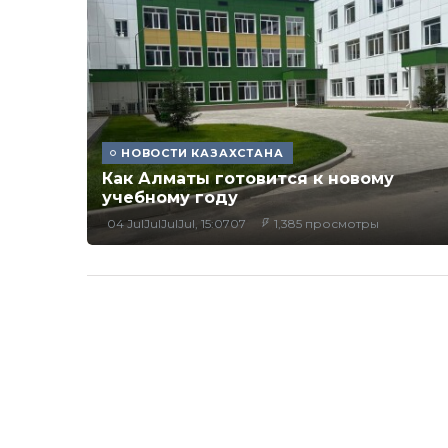
НОВОСТИ КАЗАХСТАНА
Как Алматы готовится к новому
учебному году
04 JulJulJulJul, 15:0707
1,385 просмотры