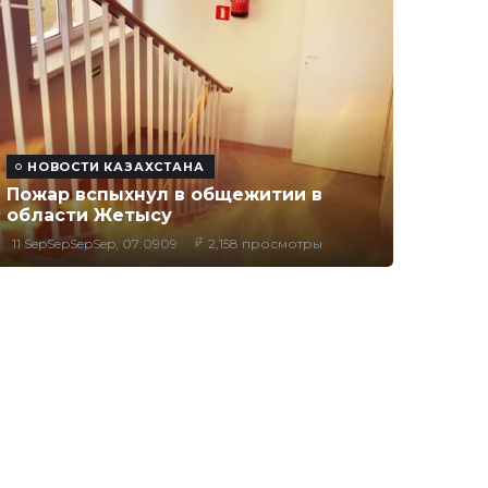
НОВОСТИ КАЗАХСТАНА
Пожар вспыхнул в общежитии в
области Жетысу
11 SepSepSepSep, 07:0909
2,158 просмотры