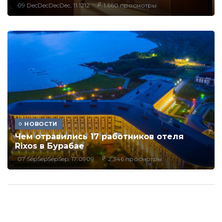
09 DecDecDecDec, 11:1212
1,660 просмотры
НОВОСТИ
Чем отравились 17 работников отеля
Rixos в Бурабае
07 SepSepSepSep, 17:0909
2,346 просмотры