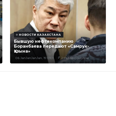
НОВОСТИ КАЗАХСТАНА
Бывшую нефтекомпанию
Боранбаева передают «Самрук-
Қазына»
06 JanJanJanJan, 19:0101
2,910 просмотры