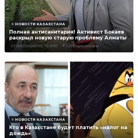
НОВОСТИ КАЗАХСТАНА
Полная антисанитария! Активист Бокаев
раскрыл новую старую проблему Алматы
01 OctOctOctOct, 10:1010
1,293 просмотры
НОВОСТИ КАЗАХСТАНА
Кто в Казахстане будет платить «налог на
дождь»