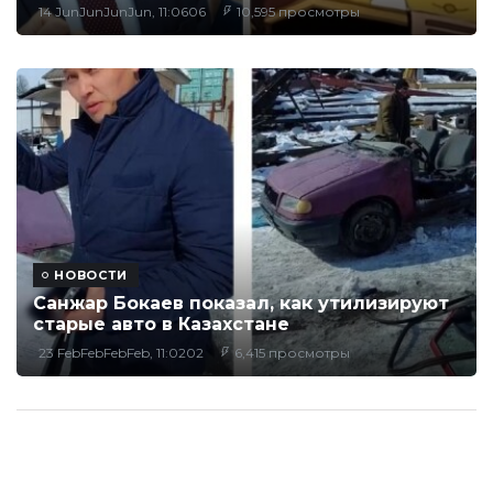
14 JunJunJunJun, 11:0606
10,595 просмотры
НОВОСТИ
Санжар Бокаев показал, как утилизируют
старые авто в Казахстане
23 FebFebFebFeb, 11:0202
6,415 просмотры