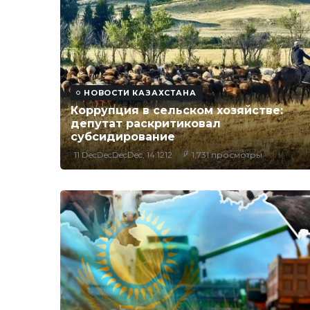
НОВОСТИ КАЗАХСТАНА
Коррупция в сельском хозяйстве:
депутат раскритиковал
субсидирование
11 DecDecDecDec, 14:1212
1,731 просмотры