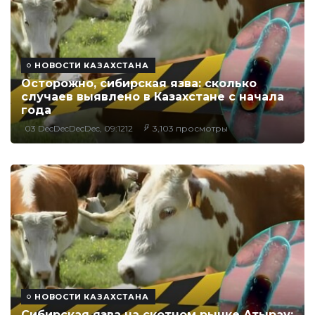
НОВОСТИ КАЗАХСТАНА
Осторожно, сибирская язва: сколько
случаев выявлено в Казахстане с начала
года
03 DecDecDecDec, 09:1212
3,103 просмотры
НОВОСТИ КАЗАХСТАНА
Сибирская язва на скотном рынке Атырау: