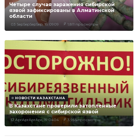
Четыре случая заражения сибирской
язвой зафиксированы в Алматинской
области
03 SepSepSepSep, 18:0909
1,811 просмотры
НОВОСТИ КАЗАХСТАНА
В Казахстане проверили затопленные
захоронения с сибирской язвой
12 AprAprAprApr, 19:0404
3,965 просмотры