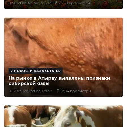
12 DecDecDecDec, 17:1212
2,260 просмотры
НОВОСТИ КАЗАХСТАНА
На рынке в Атырау выявлены признаки
сибирской язвы
06 DecDecDecDec, 17:1212
1,804 просмотры