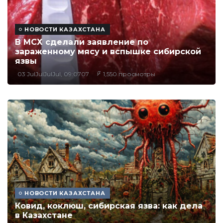
НОВОСТИ КАЗАХСТАНА
В МСХ сделали заявление по
зараженному мясу и вспышке сибирской
язвы
03 JulJulJulJul, 09:0707
1,550 просмотры
НОВОСТИ КАЗАХСТАНА
Ковид, коклюш, сибирская язва: как дела
в Казахстане