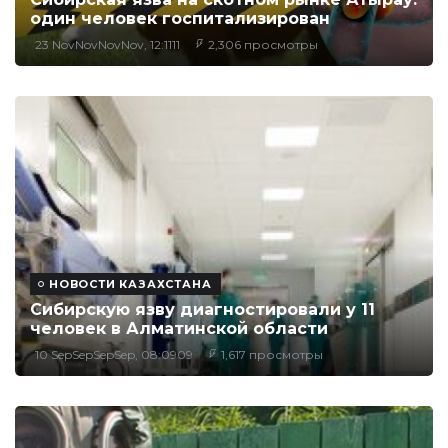
один человек госпитализирован
23 NovNovNovNov, 12:1111
2,306 просмотры
НОВОСТИ КАЗАХСТАНА
Сибирскую язву диагностировали у 11
человек в Алматинской области
10 SepSepSepSep, 08:0909
1,617 просмотры