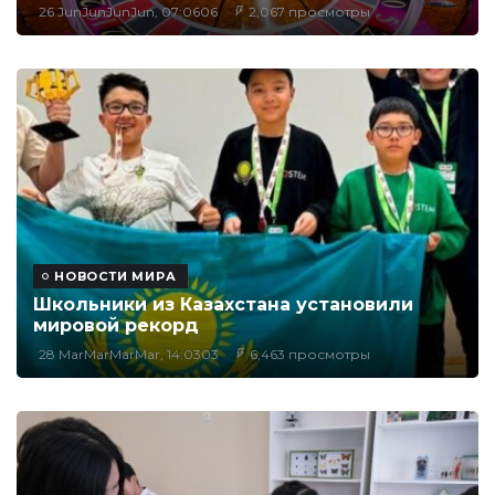
26 JunJunJunJun, 07:0606
2,067 просмотры
НОВОСТИ МИРА
Школьники из Казахстана установили
мировой рекорд
28 MarMarMarMar, 14:0303
6,463 просмотры