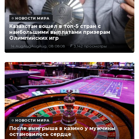
НОВОСТИ МИРА
Казахстан вошел в топ-5 стран с
наибольшими выплатами призерам
Олимпийских игр
14 AugAugAugAug, 08:0808
3,142 просмотры
НОВОСТИ МИРА
После выигрыша в казино у мужчины
остановилось сердце