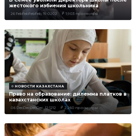
жестокого избиения школьника
26 FebFebFebFeb, 19:0202
1,903 просмотры
НОВОСТИ КАЗАХСТАНА
Право на образование: дилемма платков в
казахстанских школах
06 DecDecDecDec, 12:1212
2,260 просмотры