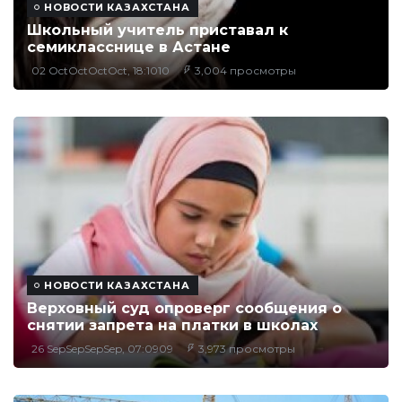
НОВОСТИ КАЗАХСТАНА
Школьный учитель приставал к
семикласснице в Астане
02 OctOctOctOct, 18:1010
3,004 просмотры
НОВОСТИ КАЗАХСТАНА
Верховный суд опроверг сообщения о
снятии запрета на платки в школах
26 SepSepSepSep, 07:0909
3,973 просмотры