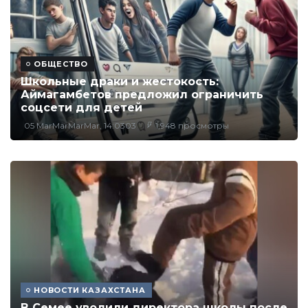
ОБЩЕСТВО
Школьные драки и жестокость:
Аймагамбетов предложил ограничить
соцсети для детей
05 MarMarMarMar, 14:0303
1,948 просмотры
НОВОСТИ КАЗАХСТАНА
В Семее уволили директора школы после