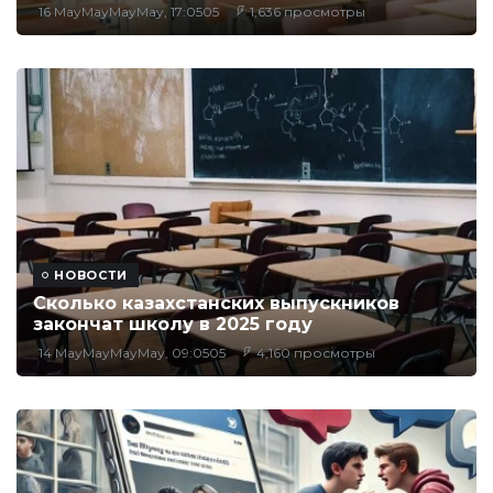
16 MayMayMayMay, 17:0505
1,636 просмотры
НОВОСТИ
Сколько казахстанских выпускников
закончат школу в 2025 году
14 MayMayMayMay, 09:0505
4,160 просмотры